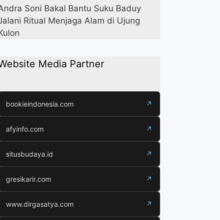
Andra Soni Bakal Bantu Suku Baduy
Jalani Ritual Menjaga Alam di Ujung
Kulon
Website Media Partner
bookieindonesia.com
↗
afyinfo.com
↗
situsbudaya.id
↗
gresikarir.com
↗
www.dirgasatya.com
↗