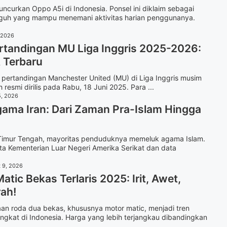
ncurkan Oppo A5i di Indonesia. Ponsel ini diklaim sebagai
guh yang mampu menemani aktivitas harian penggunanya.
 2026
rtandingan MU Liga Inggris 2025-2026:
 Terbaru
pertandingan Manchester United (MU) di Liga Inggris musim
resmi dirilis pada Rabu, 18 Juni 2025. Para ...
5, 2026
gama Iran: Dari Zaman Pra-Islam Hingga
i Timur Tengah, mayoritas penduduknya memeluk agama Islam.
a Kementerian Luar Negeri Amerika Serikat dan data
 9, 2026
atic Bekas Terlaris 2025: Irit, Awet,
ah!
an roda dua bekas, khususnya motor matic, menjadi tren
ngkat di Indonesia. Harga yang lebih terjangkau dibandingkan