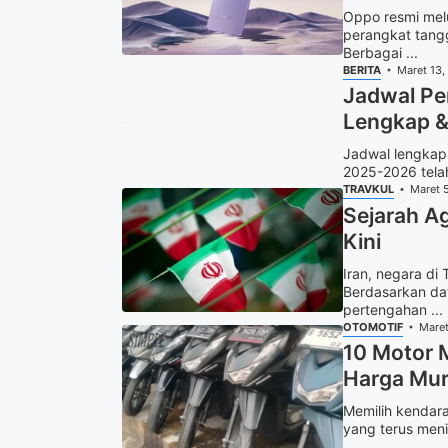
Oppo resmi melu
perangkat tang
Berbagai ...
BERITA
Maret 13,
Jadwal Pe
Lengkap &
Jadwal lengkap 
2025-2026 telah 
TRAVKUL
Maret 
Sejarah A
Kini
Iran, negara d
Berdasarkan dat
pertengahan ...
OTOMOTIF
Maret
10 Motor M
Harga Mur
Memilih kendara
yang terus meni
...