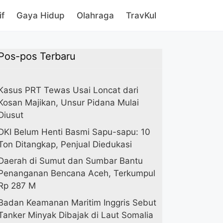
if
Gaya Hidup
Olahraga
TravKul
Pos-pos Terbaru
Kasus PRT Tewas Usai Loncat dari
Kosan Majikan, Unsur Pidana Mulai
Diusut
DKI Belum Henti Basmi Sapu-sapu: 10
Ton Ditangkap, Penjual Diedukasi
Daerah di Sumut dan Sumbar Bantu
Penanganan Bencana Aceh, Terkumpul
Rp 287 M
Badan Keamanan Maritim Inggris Sebut
Tanker Minyak Dibajak di Laut Somalia