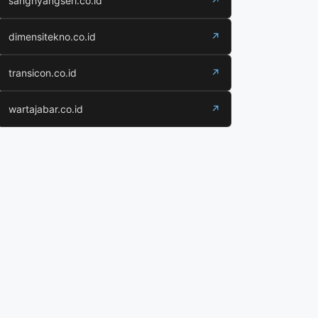
sanghyangseri.co.id
↗
dimensitekno.co.id
↗
transicon.co.id
↗
wartajabar.co.id
↗