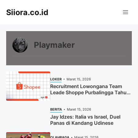
Langsung
Siiora.co.id
ke
Me
isi
Playmaker
LOKER
Maret 15, 2026
Recruitment Lowongana Team
Leade Shoppe Purbalingga Tahun
2025 (Lamar Sekarang)
BERITA
Maret 15, 2026
Jay Idzes: Italia vs Israel, Duel
Panas di Kandang Udinese
OLAHRAGA
Maret 15, 2026