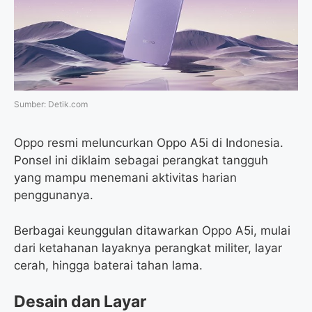
o
e
r
A
o
r
a
p
k
m
p
Sumber: Detik.com
Oppo resmi meluncurkan Oppo A5i di Indonesia.
Ponsel ini diklaim sebagai perangkat tangguh
yang mampu menemani aktivitas harian
penggunanya.
Berbagai keunggulan ditawarkan Oppo A5i, mulai
dari ketahanan layaknya perangkat militer, layar
cerah, hingga baterai tahan lama.
Desain dan Layar