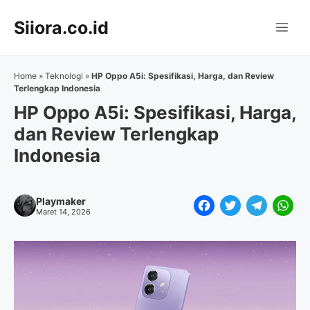
Langsung
Siiora.co.id
ke
Me
isi
Home
»
Teknologi
»
HP Oppo A5i: Spesifikasi, Harga, dan Review
Terlengkap Indonesia
HP Oppo A5i: Spesifikasi, Harga,
dan Review Terlengkap
Indonesia
Playmaker
F
T
T
W
Maret 14, 2026
a
w
e
h
c
i
l
a
e
t
e
t
b
t
g
s