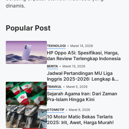
dinamis.
Popular Post
TEKNOLOGI
Maret 14, 2026
HP Oppo A5i: Spesifikasi, Harga,
dan Review Terlengkap Indonesia
BERITA
Maret 13, 2026
Jadwal Pertandingan MU Liga
Inggris 2025-2026: Lengkap &
Terbaru
TRAVKUL
Maret 5, 2026
Sejarah Agama Iran: Dari Zaman
Pra-Islam Hingga Kini
OTOMOTIF
Maret 9, 2026
10 Motor Matic Bekas Terlaris
2025: Irit, Awet, Harga Murah!