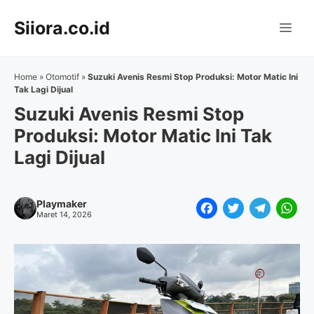
Langsung
Siiora.co.id
ke
Me
isi
Home
»
Otomotif
»
Suzuki Avenis Resmi Stop Produksi: Motor Matic Ini
Tak Lagi Dijual
Suzuki Avenis Resmi Stop
Produksi: Motor Matic Ini Tak
Lagi Dijual
Playmaker
F
T
T
W
Maret 14, 2026
a
w
e
h
c
i
l
a
e
t
e
t
b
t
g
s