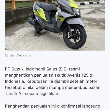
o
e
r
A
o
r
a
p
k
m
p
Sumber: Detik.com
PT Suzuki Indomobil Sales (SIS) resmi
menghentikan penjualan skutik Avenis 125 di
Indonesia. Keputusan ini diambil setelah motor
tersebut dinilai belum mampu menembus pasar
Tanah Air secara signifikan.
Penghentian penjualan ini dikonfirmasi langsung