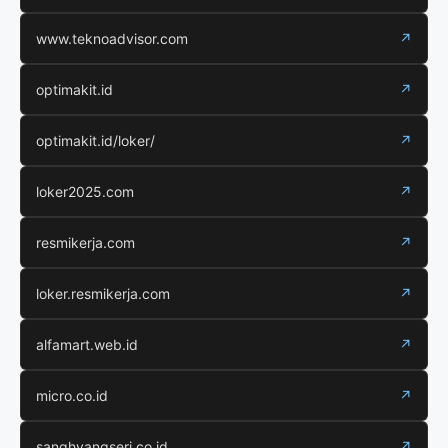
www.teknoadvisor.com
↗
optimakit.id
↗
optimakit.id/loker/
↗
loker2025.com
↗
resmikerja.com
↗
loker.resmikerja.com
↗
alfamart.web.id
↗
micro.co.id
↗
sanghyangseri.co.id
↗