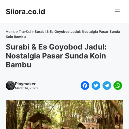
Langsung
Siiora.co.id
ke
Me
isi
Home
»
TravKul
»
Surabi & Es Goyobod Jadul: Nostalgia Pasar Sunda
Koin Bambu
Surabi & Es Goyobod Jadul:
Nostalgia Pasar Sunda Koin
Bambu
Playmaker
F
T
T
W
Maret 14, 2026
a
w
e
h
c
i
l
a
e
t
e
t
b
t
g
s