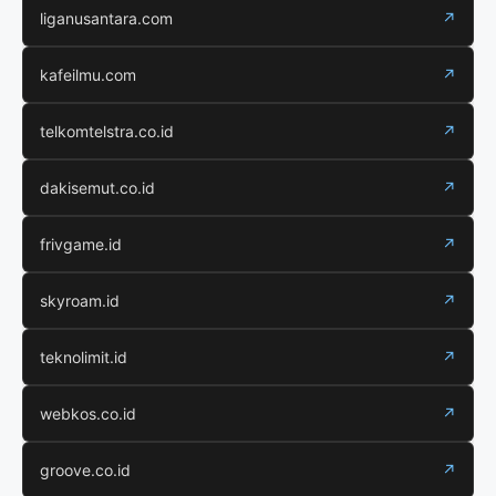
liganusantara.com
↗
kafeilmu.com
↗
telkomtelstra.co.id
↗
dakisemut.co.id
↗
frivgame.id
↗
skyroam.id
↗
teknolimit.id
↗
webkos.co.id
↗
groove.co.id
↗