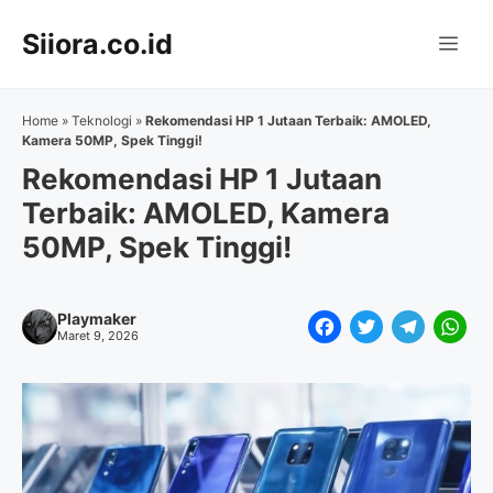
Langsung
Siiora.co.id
ke
Me
isi
Home
»
Teknologi
»
Rekomendasi HP 1 Jutaan Terbaik: AMOLED,
Kamera 50MP, Spek Tinggi!
Rekomendasi HP 1 Jutaan
Terbaik: AMOLED, Kamera
50MP, Spek Tinggi!
Playmaker
F
T
T
W
Maret 9, 2026
a
w
e
h
c
i
l
a
e
t
e
t
b
t
g
s