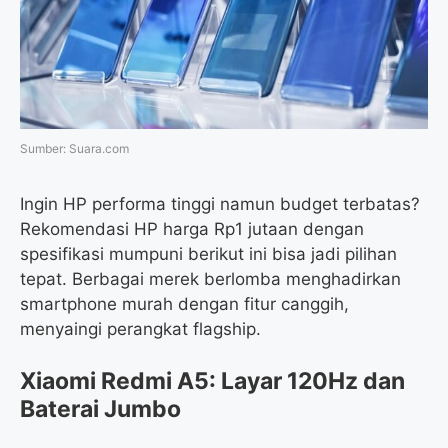
o
e
r
A
o
r
a
p
k
m
p
Sumber: Suara.com
Ingin HP performa tinggi namun budget terbatas?
Rekomendasi HP harga Rp1 jutaan dengan
spesifikasi mumpuni berikut ini bisa jadi pilihan
tepat. Berbagai merek berlomba menghadirkan
smartphone murah dengan fitur canggih,
menyaingi perangkat flagship.
Xiaomi Redmi A5: Layar 120Hz dan
Baterai Jumbo