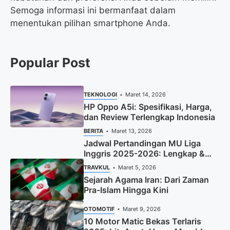
Semoga informasi ini bermanfaat dalam
menentukan pilihan smartphone Anda.
Popular Post
TEKNOLOGI
Maret 14, 2026
HP Oppo A5i: Spesifikasi, Harga,
dan Review Terlengkap Indonesia
BERITA
Maret 13, 2026
Jadwal Pertandingan MU Liga
Inggris 2025-2026: Lengkap &
Terbaru
TRAVKUL
Maret 5, 2026
Sejarah Agama Iran: Dari Zaman
Pra-Islam Hingga Kini
OTOMOTIF
Maret 9, 2026
10 Motor Matic Bekas Terlaris