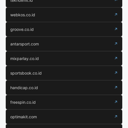
teknolimit.id
↗
webkos.co.id
↗
groove.co.id
↗
antarsport.com
↗
mixparlay.co.id
↗
sportsbook.co.id
↗
handicap.co.id
↗
freespin.co.id
↗
optimakit.com
↗