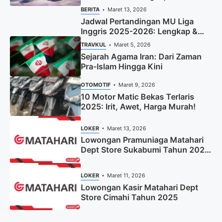
BERITA
Maret 13, 2026
Jadwal Pertandingan MU Liga
Inggris 2025-2026: Lengkap &
Terbaru
TRAVKUL
Maret 5, 2026
Sejarah Agama Iran: Dari Zaman
Pra-Islam Hingga Kini
OTOMOTIF
Maret 9, 2026
10 Motor Matic Bekas Terlaris
2025: Irit, Awet, Harga Murah!
LOKER
Maret 13, 2026
Lowongan Pramuniaga Matahari
Dept Store Sukabumi Tahun 2025
(Apply Now)
LOKER
Maret 11, 2026
Lowongan Kasir Matahari Dept
Store Cimahi Tahun 2025