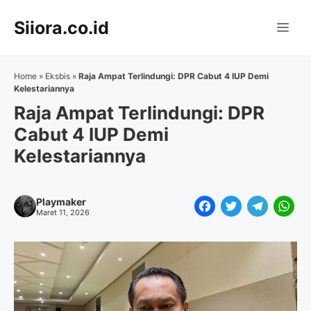
Langsung
Siiora.co.id
ke
Me
isi
Home
»
Eksbis
»
Raja Ampat Terlindungi: DPR Cabut 4 IUP Demi
Kelestariannya
Raja Ampat Terlindungi: DPR
Cabut 4 IUP Demi
Kelestariannya
Playmaker
F
T
T
W
Maret 11, 2026
a
w
e
h
c
i
l
a
e
t
e
t
b
t
g
s