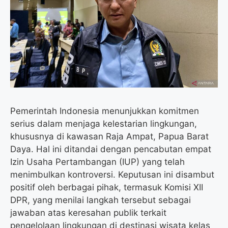
o
e
r
A
o
r
a
p
k
m
p
Pemerintah Indonesia menunjukkan komitmen
serius dalam menjaga kelestarian lingkungan,
khususnya di kawasan Raja Ampat, Papua Barat
Daya. Hal ini ditandai dengan pencabutan empat
Izin Usaha Pertambangan (IUP) yang telah
menimbulkan kontroversi. Keputusan ini disambut
positif oleh berbagai pihak, termasuk Komisi XII
DPR, yang menilai langkah tersebut sebagai
jawaban atas keresahan publik terkait
pengelolaan lingkungan di destinasi wisata kelas