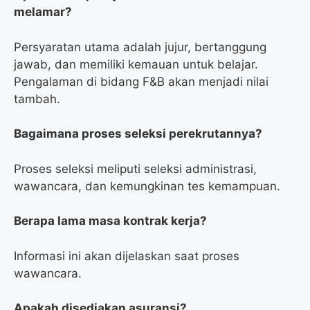
melamar?
Persyaratan utama adalah jujur, bertanggung
jawab, dan memiliki kemauan untuk belajar.
Pengalaman di bidang F&B akan menjadi nilai
tambah.
Bagaimana proses seleksi perekrutannya?
Proses seleksi meliputi seleksi administrasi,
wawancara, dan kemungkinan tes kemampuan.
Berapa lama masa kontrak kerja?
Informasi ini akan dijelaskan saat proses
wawancara.
Apakah disediakan asuransi?