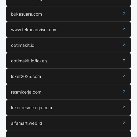
bukasuara.com
↗
www.teknoadvisor.com
↗
optimakit.id
↗
optimakit.id/loker/
↗
loker2025.com
↗
resmikerja.com
↗
loker.resmikerja.com
↗
alfamart.web.id
↗