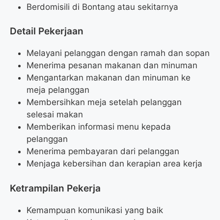
Berdomisili di Bontang atau sekitarnya
Detail Pekerjaan
Melayani pelanggan dengan ramah dan sopan
Menerima pesanan makanan dan minuman
Mengantarkan makanan dan minuman ke
meja pelanggan
Membersihkan meja setelah pelanggan
selesai makan
Memberikan informasi menu kepada
pelanggan
Menerima pembayaran dari pelanggan
Menjaga kebersihan dan kerapian area kerja
Ketrampilan Pekerja
Kemampuan komunikasi yang baik