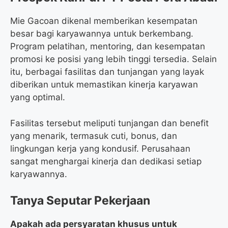
Mie Gacoan dikenal memberikan kesempatan
besar bagi karyawannya untuk berkembang.
Program pelatihan, mentoring, dan kesempatan
promosi ke posisi yang lebih tinggi tersedia. Selain
itu, berbagai fasilitas dan tunjangan yang layak
diberikan untuk memastikan kinerja karyawan
yang optimal.
Fasilitas tersebut meliputi tunjangan dan benefit
yang menarik, termasuk cuti, bonus, dan
lingkungan kerja yang kondusif. Perusahaan
sangat menghargai kinerja dan dedikasi setiap
karyawannya.
Tanya Seputar Pekerjaan
Apakah ada persyaratan khusus untuk