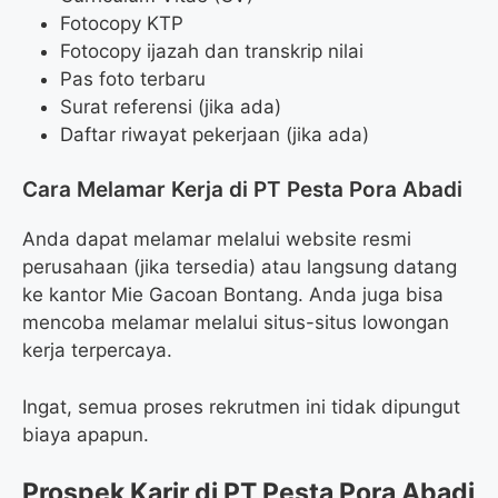
Fotocopy KTP
Fotocopy ijazah dan transkrip nilai
Pas foto terbaru
Surat referensi (jika ada)
Daftar riwayat pekerjaan (jika ada)
Cara Melamar Kerja di PT Pesta Pora Abadi
Anda dapat melamar melalui website resmi
perusahaan (jika tersedia) atau langsung datang
ke kantor Mie Gacoan Bontang. Anda juga bisa
mencoba melamar melalui situs-situs lowongan
kerja terpercaya.
Ingat, semua proses rekrutmen ini tidak dipungut
biaya apapun.
Prospek Karir di PT Pesta Pora Abadi