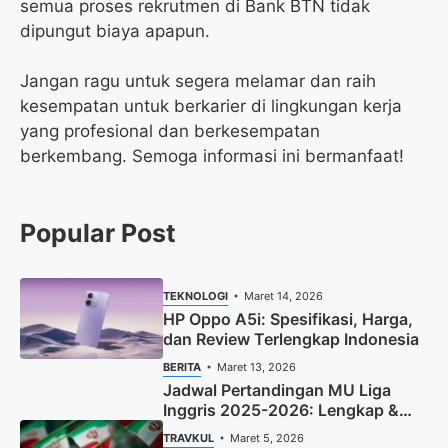
semua proses rekrutmen di Bank BTN tidak
dipungut biaya apapun.
Jangan ragu untuk segera melamar dan raih
kesempatan untuk berkarier di lingkungan kerja
yang profesional dan berkesempatan
berkembang. Semoga informasi ini bermanfaat!
Popular Post
TEKNOLOGI
Maret 14, 2026
HP Oppo A5i: Spesifikasi, Harga,
dan Review Terlengkap Indonesia
BERITA
Maret 13, 2026
Jadwal Pertandingan MU Liga
Inggris 2025-2026: Lengkap &
Terbaru
TRAVKUL
Maret 5, 2026