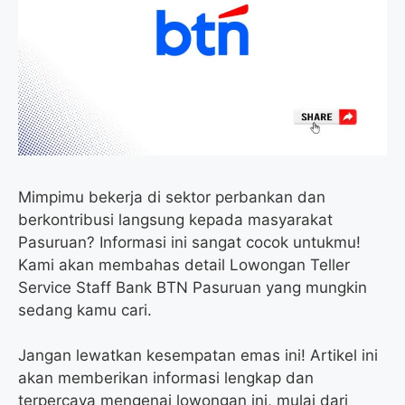
o
e
r
A
o
r
a
p
k
m
p
Mimpimu bekerja di sektor perbankan dan
berkontribusi langsung kepada masyarakat
Pasuruan? Informasi ini sangat cocok untukmu!
Kami akan membahas detail Lowongan Teller
Service Staff Bank BTN Pasuruan yang mungkin
sedang kamu cari.
Jangan lewatkan kesempatan emas ini! Artikel ini
akan memberikan informasi lengkap dan
terpercaya mengenai lowongan ini, mulai dari