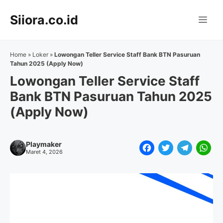
Langsung
Siiora.co.id
ke
Me
isi
Home
»
Loker
»
Lowongan Teller Service Staff Bank BTN Pasuruan
Tahun 2025 (Apply Now)
Lowongan Teller Service Staff
Bank BTN Pasuruan Tahun 2025
(Apply Now)
Playmaker
F
T
T
W
Maret 4, 2026
a
w
e
h
c
i
l
a
e
t
e
t
b
t
g
s