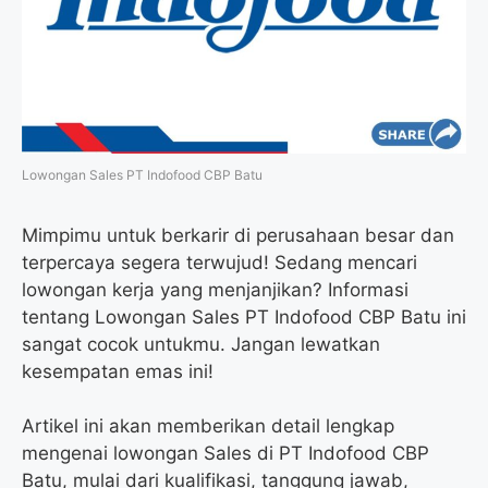
o
r
a
p
k
m
p
Lowongan Sales PT Indofood CBP Batu
Mimpimu untuk berkarir di perusahaan besar dan
terpercaya segera terwujud! Sedang mencari
lowongan kerja yang menjanjikan? Informasi
tentang Lowongan Sales PT Indofood CBP Batu ini
sangat cocok untukmu. Jangan lewatkan
kesempatan emas ini!
Artikel ini akan memberikan detail lengkap
mengenai lowongan Sales di PT Indofood CBP
Batu, mulai dari kualifikasi, tanggung jawab,