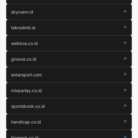
skyroam.id
↗
teknolimit.id
↗
webkos.co.id
↗
groove.co.id
↗
antarsport.com
↗
mixparlay.co.id
↗
sportsbook.co.id
↗
handicap.co.id
↗
freespin.co.id
↗