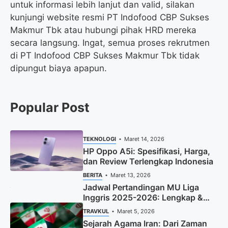
untuk informasi lebih lanjut dan valid, silakan
kunjungi website resmi PT Indofood CBP Sukses
Makmur Tbk atau hubungi pihak HRD mereka
secara langsung. Ingat, semua proses rekrutmen
di PT Indofood CBP Sukses Makmur Tbk tidak
dipungut biaya apapun.
Popular Post
TEKNOLOGI
Maret 14, 2026
HP Oppo A5i: Spesifikasi, Harga,
dan Review Terlengkap Indonesia
BERITA
Maret 13, 2026
Jadwal Pertandingan MU Liga
Inggris 2025-2026: Lengkap &
Terbaru
TRAVKUL
Maret 5, 2026
Sejarah Agama Iran: Dari Zaman