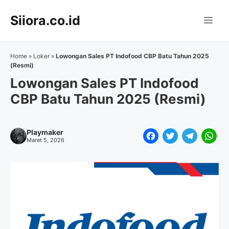
Langsung
Siiora.co.id
ke
Me
isi
Home
»
Loker
»
Lowongan Sales PT Indofood CBP Batu Tahun 2025
(Resmi)
Lowongan Sales PT Indofood
CBP Batu Tahun 2025 (Resmi)
Playmaker
F
T
T
W
Maret 5, 2026
a
w
e
h
c
i
l
a
e
t
e
t
b
t
g
s
o
e
r
A