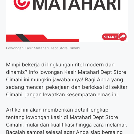
o
r
a
p
k
m
p
Lowongan Kasir Matahari Dept Store Cimahi
Mimpi bekerja di lingkungan ritel modern dan
dinamis? Info lowongan Kasir Matahari Dept Store
Cimahi ini mungkin jawabannya! Bagi Anda yang
sedang mencari pekerjaan dan berlokasi di sekitar
Cimahi, jangan lewatkan kesempatan emas ini.
Artikel ini akan memberikan detail lengkap
tentang lowongan kasir di Matahari Dept Store
Cimahi, mulai dari kualifikasi hingga cara melamar.
Bacalah sampai selesai agar Anda siap bersaing