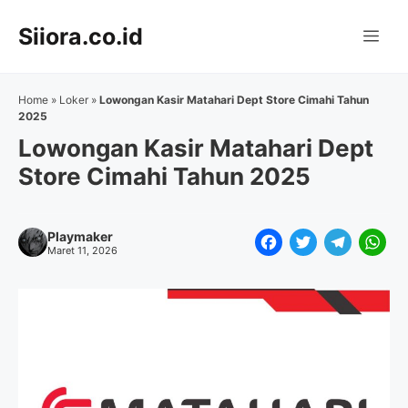
Langsung
Siiora.co.id
ke
Me
isi
Home
»
Loker
»
Lowongan Kasir Matahari Dept Store Cimahi Tahun
2025
Lowongan Kasir Matahari Dept
Store Cimahi Tahun 2025
Playmaker
F
T
T
W
Maret 11, 2026
a
w
e
h
c
i
l
a
e
t
e
t
b
t
g
s
o
e
r
A