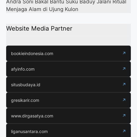
Andra Soni Bakal Bantu Suku Baduy Jalani Ritual
Menjaga Alam di Ujung Kulon
Website Media Partner
bookieindonesia.com
↗
afyinfo.com
↗
situsbudaya.id
↗
gresikarir.com
↗
www.dirgasatya.com
↗
liganusantara.com
↗