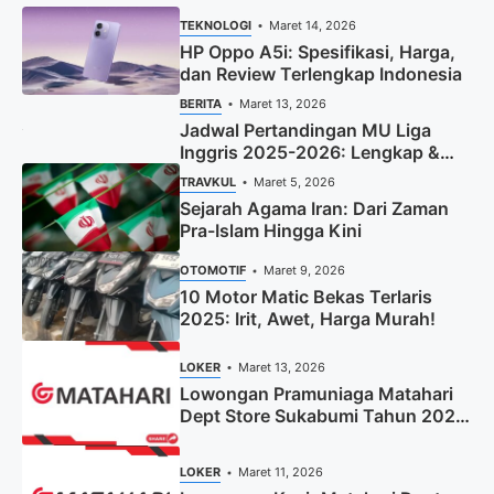
TEKNOLOGI
Maret 14, 2026
HP Oppo A5i: Spesifikasi, Harga,
dan Review Terlengkap Indonesia
BERITA
Maret 13, 2026
Jadwal Pertandingan MU Liga
Inggris 2025-2026: Lengkap &
Terbaru
TRAVKUL
Maret 5, 2026
Sejarah Agama Iran: Dari Zaman
Pra-Islam Hingga Kini
OTOMOTIF
Maret 9, 2026
10 Motor Matic Bekas Terlaris
2025: Irit, Awet, Harga Murah!
LOKER
Maret 13, 2026
Lowongan Pramuniaga Matahari
Dept Store Sukabumi Tahun 2025
(Apply Now)
LOKER
Maret 11, 2026