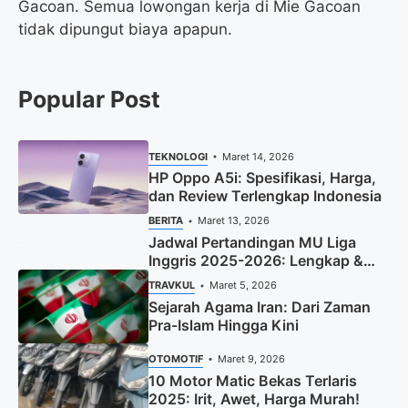
Gacoan. Semua lowongan kerja di Mie Gacoan
tidak dipungut biaya apapun.
Popular Post
TEKNOLOGI
Maret 14, 2026
HP Oppo A5i: Spesifikasi, Harga,
dan Review Terlengkap Indonesia
BERITA
Maret 13, 2026
Jadwal Pertandingan MU Liga
Inggris 2025-2026: Lengkap &
Terbaru
TRAVKUL
Maret 5, 2026
Sejarah Agama Iran: Dari Zaman
Pra-Islam Hingga Kini
OTOMOTIF
Maret 9, 2026
10 Motor Matic Bekas Terlaris
2025: Irit, Awet, Harga Murah!