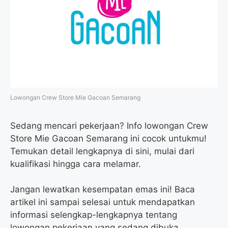
o
e
r
A
o
r
a
p
k
m
p
Lowongan Crew Store Mie Gacoan Semarang
Sedang mencari pekerjaan? Info lowongan Crew
Store Mie Gacoan Semarang ini cocok untukmu!
Temukan detail lengkapnya di sini, mulai dari
kualifikasi hingga cara melamar.
Jangan lewatkan kesempatan emas ini! Baca
artikel ini sampai selesai untuk mendapatkan
informasi selengkap-lengkapnya tentang
lowongan pekerjaan yang sedang dibuka.