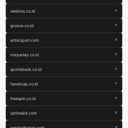
webkos.co.id
↗
groove.co.id
↗
antarsport.com
↗
mixparlay.co.id
↗
sportsbook.co.id
↗
handicap.co.id
↗
freespin.co.id
↗
optimakit.com
↗
redaksiharian.com
↗