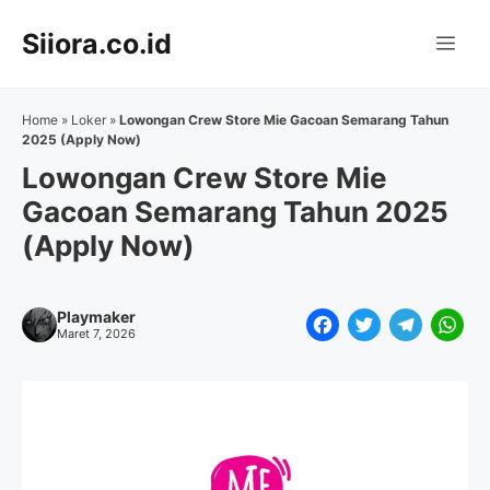
Langsung
Siiora.co.id
ke
Me
isi
Home
»
Loker
»
Lowongan Crew Store Mie Gacoan Semarang Tahun
2025 (Apply Now)
Lowongan Crew Store Mie
Gacoan Semarang Tahun 2025
(Apply Now)
Playmaker
F
T
T
W
Maret 7, 2026
a
w
e
h
c
i
l
a
e
t
e
t
b
t
g
s