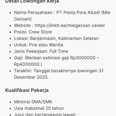
Detail Lowongan Kerja
Nama Perusahaan :
PT Pesta Pora Abadi (Mie
Gacoan)
Website :
https://linktr.ee/miegacoan.career
Posisi: Crew Store
Lokasi: Banjarmasin, Kalimantan Selatan
Untuk: Pria atau Wanita
Jenis Pekerjaan: Full Time
Gaji: (Berikan estimasi gaji Rp
3000000
–
Rp
4000000
.)
Terakhir: Tanggal berakhirnya lowongan 31
Desember 2025.
Kualifikasi Pekerja
Minimal SMA/SMK
Usia maksimal 25 tahun
Jujur dan bertanggung jawab