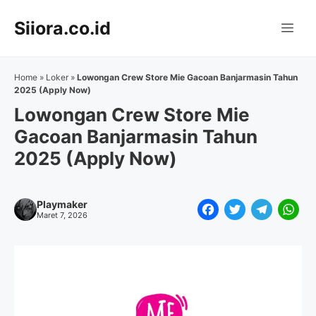
Langsung
Siiora.co.id
ke
Me
isi
Home
»
Loker
»
Lowongan Crew Store Mie Gacoan Banjarmasin Tahun
2025 (Apply Now)
Lowongan Crew Store Mie
Gacoan Banjarmasin Tahun
2025 (Apply Now)
Playmaker
F
T
T
W
Maret 7, 2026
a
w
e
h
c
i
l
a
e
t
e
t
b
t
g
s