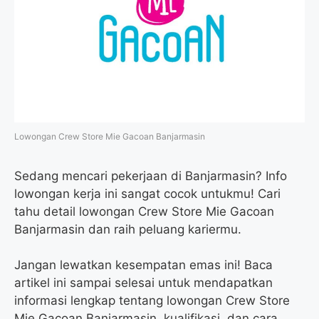
o
e
r
A
o
r
a
p
k
m
p
Lowongan Crew Store Mie Gacoan Banjarmasin
Sedang mencari pekerjaan di Banjarmasin? Info
lowongan kerja ini sangat cocok untukmu! Cari
tahu detail lowongan Crew Store Mie Gacoan
Banjarmasin dan raih peluang kariermu.
Jangan lewatkan kesempatan emas ini! Baca
artikel ini sampai selesai untuk mendapatkan
informasi lengkap tentang lowongan Crew Store
Mie Gacoan Banjarmasin, kualifikasi, dan cara