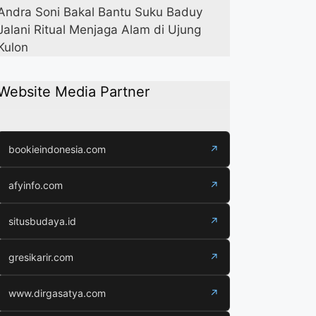
Andra Soni Bakal Bantu Suku Baduy
Jalani Ritual Menjaga Alam di Ujung
Kulon
Website Media Partner
bookieindonesia.com
↗
afyinfo.com
↗
situsbudaya.id
↗
gresikarir.com
↗
www.dirgasatya.com
↗