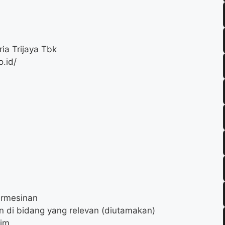
ia Trijaya Tbk
o.id/
ermesinan
n di bidang yang relevan (diutamakan)
tim