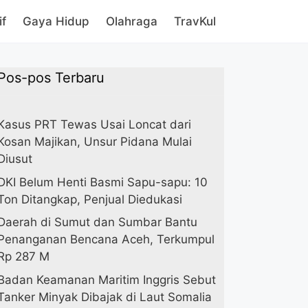
if
Gaya Hidup
Olahraga
TravKul
Pos-pos Terbaru
Kasus PRT Tewas Usai Loncat dari
Kosan Majikan, Unsur Pidana Mulai
Diusut
DKI Belum Henti Basmi Sapu-sapu: 10
Ton Ditangkap, Penjual Diedukasi
Daerah di Sumut dan Sumbar Bantu
Penanganan Bencana Aceh, Terkumpul
Rp 287 M
Badan Keamanan Maritim Inggris Sebut
Tanker Minyak Dibajak di Laut Somalia