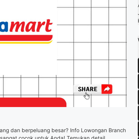
k
m
p
ang dan berpeluang besar? Info Lowongan Branch
i sangat cocok untuk Anda! Temukan detail