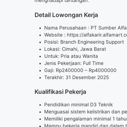
menghadapi tantangan.
Detail Lowongan Kerja
Nama Perusahaan :
PT Sumber Alfar
Website :
https://alfakarir.alfamart.c
Posisi: Branch Engineering Support
Lokasi: Cimahi, Jawa Barat
Untuk: Pria atau Wanita
Jenis Pekerjaan: Full Time
Gaji: Rp
2400000
– Rp
4000000
Terakhir: 31 Desember 2025
Kualifikasi Pekerja
Pendidikan minimal D3 Teknik
Menguasai sistem kelistrikan dan p
Memiliki pengalaman minimal 1 tahu
Mampu bekerja mandiri dan dalam 