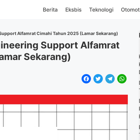
Berita
Eksbis
Teknologi
Otomot
Support Alfamrat Cimahi Tahun 2025 (Lamar Sekarang)
neering Support Alfamrat
amar Sekarang)
F
T
T
W
a
w
e
h
c
i
l
a
e
t
e
t
b
t
g
s
o
e
r
A
o
r
a
p