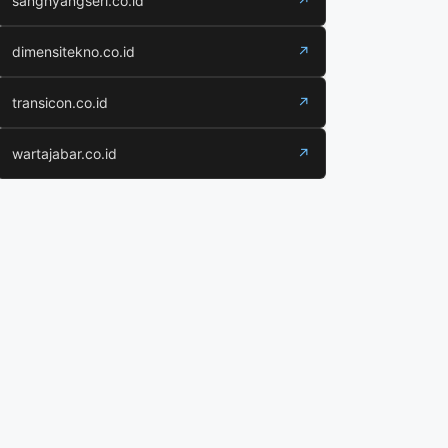
sanghyangseri.co.id
↗
dimensitekno.co.id
↗
transicon.co.id
↗
wartajabar.co.id
↗