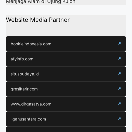
Menjaga Alam di Ujung Kulon
Website Media Partner
bookieindonesia.com
↗
afyinfo.com
↗
situsbudaya.id
↗
gresikarir.com
↗
www.dirgasatya.com
↗
liganusantara.com
↗