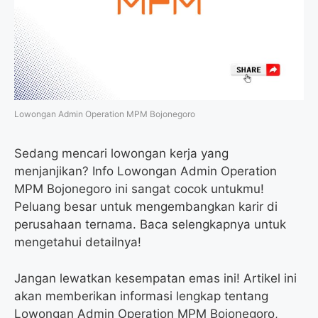
o
r
a
p
k
m
p
Lowongan Admin Operation MPM Bojonegoro
Sedang mencari lowongan kerja yang
menjanjikan? Info Lowongan Admin Operation
MPM Bojonegoro ini sangat cocok untukmu!
Peluang besar untuk mengembangkan karir di
perusahaan ternama. Baca selengkapnya untuk
mengetahui detailnya!
Jangan lewatkan kesempatan emas ini! Artikel ini
akan memberikan informasi lengkap tentang
Lowongan Admin Operation MPM Bojonegoro,