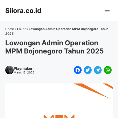
Langsung
Siiora.co.id
ke
Me
isi
Home
»
Loker
»
Lowongan Admin Operation MPM Bojonegoro Tahun
2025
Lowongan Admin Operation
MPM Bojonegoro Tahun 2025
Playmaker
F
T
T
W
Maret 13, 2026
a
w
e
h
c
i
l
a
e
t
e
t
b
t
g
s
o
e
r
A