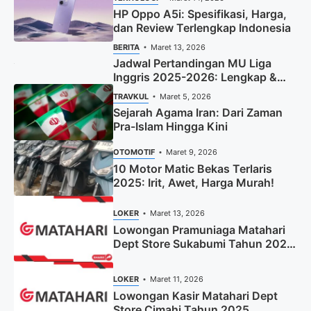
HP Oppo A5i: Spesifikasi, Harga,
dan Review Terlengkap Indonesia
BERITA
Maret 13, 2026
Jadwal Pertandingan MU Liga
Inggris 2025-2026: Lengkap &
Terbaru
TRAVKUL
Maret 5, 2026
Sejarah Agama Iran: Dari Zaman
Pra-Islam Hingga Kini
OTOMOTIF
Maret 9, 2026
10 Motor Matic Bekas Terlaris
2025: Irit, Awet, Harga Murah!
LOKER
Maret 13, 2026
Lowongan Pramuniaga Matahari
Dept Store Sukabumi Tahun 2025
(Apply Now)
LOKER
Maret 11, 2026
Lowongan Kasir Matahari Dept
Store Cimahi Tahun 2025