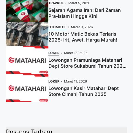
Terbaru
TRAVKUL
Maret 5, 2026
Sejarah Agama Iran: Dari Zaman
Pra-Islam Hingga Kini
OTOMOTIF
Maret 9, 2026
10 Motor Matic Bekas Terlaris
2025: Irit, Awet, Harga Murah!
LOKER
Maret 13, 2026
Lowongan Pramuniaga Matahari
Dept Store Sukabumi Tahun 2025
(Apply Now)
LOKER
Maret 11, 2026
Lowongan Kasir Matahari Dept
Store Cimahi Tahun 2025
Pos-pos Terbaru