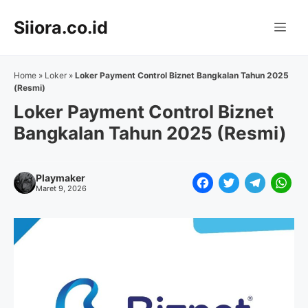
Langsung
Siiora.co.id
ke
Me
isi
Home
»
Loker
»
Loker Payment Control Biznet Bangkalan Tahun 2025
(Resmi)
Loker Payment Control Biznet
Bangkalan Tahun 2025 (Resmi)
Playmaker
F
T
T
W
Maret 9, 2026
a
w
e
h
c
i
l
a
e
t
e
t
b
t
g
s
o
e
r
A