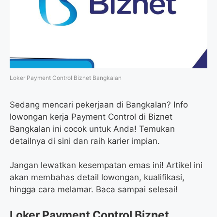
o
r
a
p
k
m
p
Loker Payment Control Biznet Bangkalan
Sedang mencari pekerjaan di Bangkalan? Info
lowongan kerja Payment Control di Biznet
Bangkalan ini cocok untuk Anda! Temukan
detailnya di sini dan raih karier impian.
Jangan lewatkan kesempatan emas ini! Artikel ini
akan membahas detail lowongan, kualifikasi,
hingga cara melamar. Baca sampai selesai!
Loker Payment Control Biznet