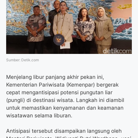
o
r
a
p
k
m
p
Sumber: Detik.com
Menjelang libur panjang akhir pekan ini,
Kementerian Pariwisata (Kemenpar) bergerak
cepat mengantisipasi potensi pungutan liar
(pungli) di destinasi wisata. Langkah ini diambil
untuk memastikan kenyamanan dan keamanan
wisatawan selama liburan.
Antisipasi tersebut disampaikan langsung oleh