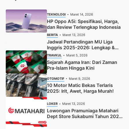
TEKNOLOGI
Maret 14, 2026
HP Oppo A5i: Spesifikasi, Harga,
dan Review Terlengkap Indonesia
BERITA
Maret 13, 2026
Jadwal Pertandingan MU Liga
Inggris 2025-2026: Lengkap &
Terbaru
TRAVKUL
Maret 5, 2026
Sejarah Agama Iran: Dari Zaman
Pra-Islam Hingga Kini
OTOMOTIF
Maret 9, 2026
10 Motor Matic Bekas Terlaris
2025: Irit, Awet, Harga Murah!
LOKER
Maret 13, 2026
Lowongan Pramuniaga Matahari
Dept Store Sukabumi Tahun 2025
(Apply Now)