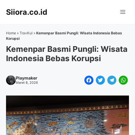
Langsung
Siiora.co.id
ke
Me
isi
Home
»
TravKul
»
Kemenpar Basmi Pungli: Wisata Indonesia Bebas
Korupsi
Kemenpar Basmi Pungli: Wisata
Indonesia Bebas Korupsi
Playmaker
F
T
T
W
Maret 8, 2026
a
w
e
h
c
i
l
a
e
t
e
t
b
t
g
s
o
e
r
A