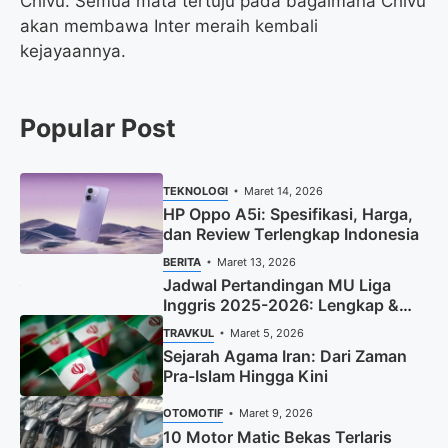
Chivu. Semua mata tertuju pada bagaimana Chivu
akan membawa Inter meraih kembali
kejayaannya.
Popular Post
TEKNOLOGI
Maret 14, 2026
HP Oppo A5i: Spesifikasi, Harga,
dan Review Terlengkap Indonesia
BERITA
Maret 13, 2026
Jadwal Pertandingan MU Liga
Inggris 2025-2026: Lengkap &
Terbaru
TRAVKUL
Maret 5, 2026
Sejarah Agama Iran: Dari Zaman
Pra-Islam Hingga Kini
OTOMOTIF
Maret 9, 2026
10 Motor Matic Bekas Terlaris