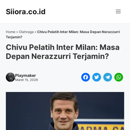
Langsung
Siiora.co.id
ke
Me
isi
Home
»
Olahraga
»
Chivu Pelatih Inter Milan: Masa Depan Nerazzurri
Terjamin?
Chivu Pelatih Inter Milan: Masa
Depan Nerazzurri Terjamin?
Playmaker
F
T
T
W
Maret 15, 2026
a
w
e
h
c
i
l
a
e
t
e
t
b
t
g
s
o
e
r
A