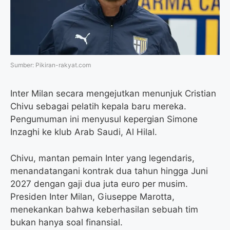
o
r
a
p
k
m
p
Sumber: Pikiran-rakyat.com
Inter Milan secara mengejutkan menunjuk Cristian
Chivu sebagai pelatih kepala baru mereka.
Pengumuman ini menyusul kepergian Simone
Inzaghi ke klub Arab Saudi, Al Hilal.
Chivu, mantan pemain Inter yang legendaris,
menandatangani kontrak dua tahun hingga Juni
2027 dengan gaji dua juta euro per musim.
Presiden Inter Milan, Giuseppe Marotta,
menekankan bahwa keberhasilan sebuah tim
bukan hanya soal finansial.