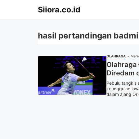
Langsung
Siiora.co.id
ke
isi
hasil pertandingan badm
OLAHRAGA
Mare
Olahraga 
Diredam o
Pebulu tangkis 
keunggulan law
dalam ajang Orle