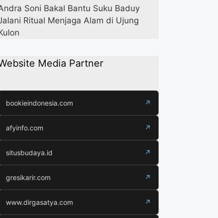
Andra Soni Bakal Bantu Suku Baduy
Jalani Ritual Menjaga Alam di Ujung
Kulon
Website Media Partner
bookieindonesia.com
↗
afyinfo.com
↗
situsbudaya.id
↗
gresikarir.com
↗
www.dirgasatya.com
↗