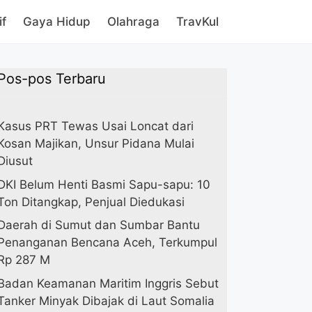
if
Gaya Hidup
Olahraga
TravKul
Pos-pos Terbaru
Kasus PRT Tewas Usai Loncat dari
Kosan Majikan, Unsur Pidana Mulai
Diusut
DKI Belum Henti Basmi Sapu-sapu: 10
Ton Ditangkap, Penjual Diedukasi
Daerah di Sumut dan Sumbar Bantu
Penanganan Bencana Aceh, Terkumpul
Rp 287 M
Badan Keamanan Maritim Inggris Sebut
Tanker Minyak Dibajak di Laut Somalia