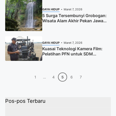
GAYA HIDUP
Maret 7, 2026
5 Surga Tersembunyi Grobogan:
Wisata Alam Akhir Pekan Jawa
Tengah
GAYA HIDUP
Maret 7, 2026
Kuasai Teknologi Kamera Film:
Pelatihan PFN untuk SDM
Perfilman
Halaman
Halaman
Halaman
Halaman
Halaman
1
…
4
5
6
7
Pos-pos Terbaru